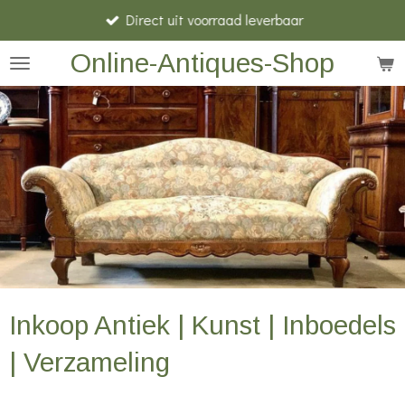
Direct uit voorraad leverbaar
Ga
direct
Online-Antiques-Shop
naar
de
hoofdinhoud
Inkoop Antiek | Kunst | Inboedels
| Verzameling