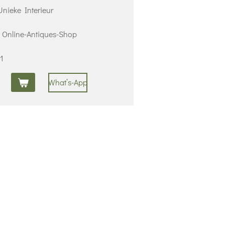
nieke Interieur
 | Online-Antiques-Shop
1
What’s-App