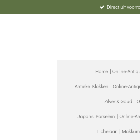
Direct uit voor
Ga
direct
naar
de
hoofdinhoud
Home | Online-Antiq
Antieke Klokken | Online-Anti
Zilver & Goud | 
Japans Porselein | Online-A
Tichelaar | Makkum 