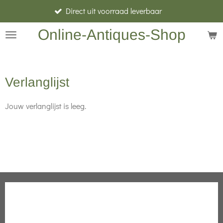
Direct uit voorraad leverbaar
Ga
direct
Online-Antiques-Shop
naar
de
hoofdinhoud
Verlanglijst
Jouw verlanglijst is leeg.