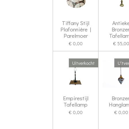
Tiffany Stijl
Antiek
Plafonnière |
Bronze
Parelmoer
Tafella
€ 0,00
€ 55,0
Uitverkocht
Uitve
Empirestijl
Bronze
Tafellamp
Hangla
€ 0,00
€ 0,00