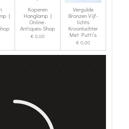
n
Koperen
Vergulde
mp |
Hanglamp |
Bronzen Vijf-
-
Online-
lichts
Shop
Antiques-Shop
Kroonluchter
Met Putti’s
€ 0,00
€ 0,00