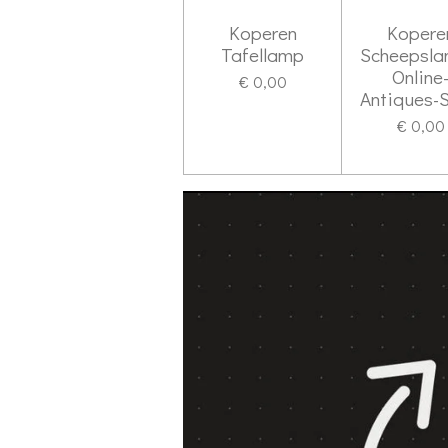
Koperen
Kopere
Tafellamp
Scheepsla
Online
€ 0,00
Antiques-
€ 0,00