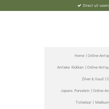
Direct uit voor
Ga
direct
naar
de
hoofdinhoud
Home | Online-Antiq
Antieke Klokken | Online-Anti
Zilver & Goud | 
Japans Porselein | Online-A
Tichelaar | Makkum