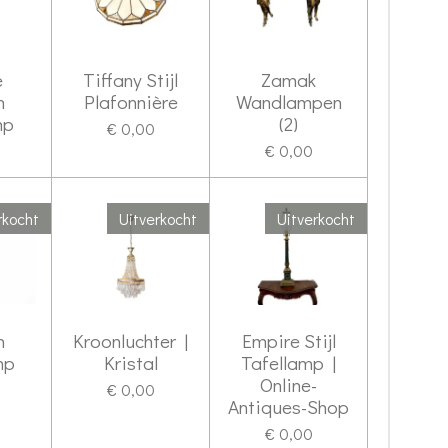
e
Tiffany Stijl
Zamak
n
Plafonnière
Wandlampen
mp
(2)
€ 0,00
0
€ 0,00
rkocht
Uitverkocht
Uitverkocht
n
Kroonluchter |
Empire Stijl
mp
Kristal
Tafellamp |
Online-
€ 0,00
Antiques-Shop
€ 0,00