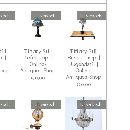
rkocht
Uitverkocht
Uitverkocht
ijl
Tiffany Stijl
Tiffany Stijl
p |
Tafellamp |
Bureaulamp |
-
Online-
Jugendstil |
Shop
Antiques-Shop
Online-
Antiques-Shop
€ 0,00
€ 0,00
rkocht
Uitverkocht
Uitverkocht