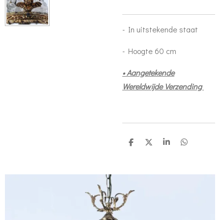
- In uitstekende staat
- Hoogte 60 cm
• Aangetekende
Wereldwijde Verzending
D
D
S
D
e
e
h
e
l
e
a
l
e
l
r
e
n
e
n