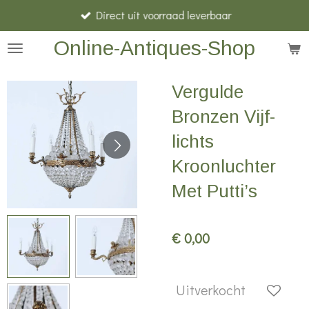
Direct uit voorraad leverbaar
Ga
direct
Online-Antiques-Shop
naar
de
Vergulde
hoofdinhoud
Bronzen Vijf-
lichts
Kroonluchter
Met Putti’s
€ 0,00
Uitverkocht