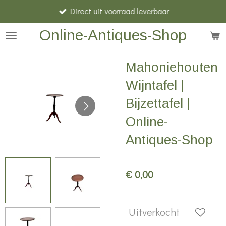
Direct uit voorraad leverbaar
Ga
direct
Online-Antiques-Shop
naar
de
Mahoniehouten
hoofdinhoud
Wijntafel |
Bijzettafel |
Online-
Antiques-Shop
€ 0,00
Uitverkocht