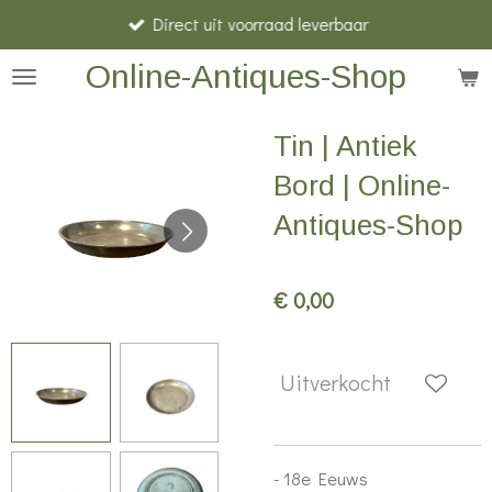
Direct uit voorraad leverbaar
Ga
direct
Online-Antiques-Shop
naar
de
Tin | Antiek
hoofdinhoud
Bord | Online-
Antiques-Shop
€ 0,00
Uitverkocht
- 18e Eeuws