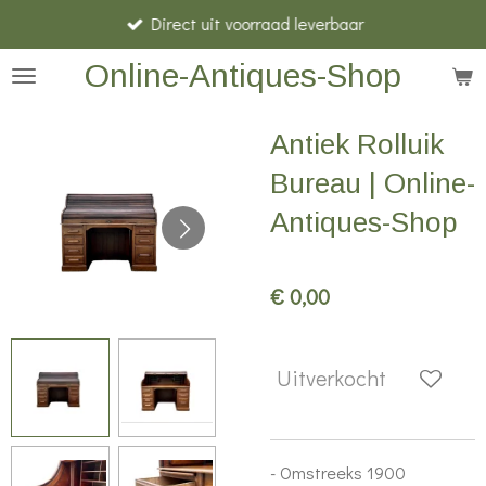
Direct uit voorraad leverbaar
Ga
direct
Online-Antiques-Shop
naar
de
Antiek Rolluik
hoofdinhoud
Bureau | Online-
Antiques-Shop
€ 0,00
Uitverkocht
- Omstreeks 1900