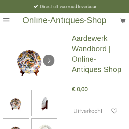
Direct uit voorraad leverbaar
Ga
direct
Online-Antiques-Shop
naar
de
Aardewerk
hoofdinhoud
Wandbord |
Online-
Antiques-Shop
€ 0,00
Uitverkocht