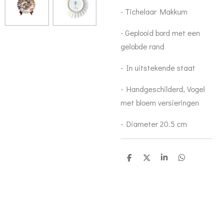
- Tichelaar Makkum
- Geplooid bord met een
gelobde rand
- In uitstekende staat
- Handgeschilderd, Vogel
met bloem versieringen
- Diameter 20.5 cm
D
D
S
D
e
e
h
e
l
e
a
l
e
l
r
e
n
e
n