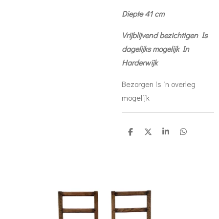
Diepte 41 cm
Vrijblijvend bezichtigen Is
dagelijks mogelijk In
Harderwijk
Bezorgen is in overleg
mogelijk
D
D
S
D
e
e
h
e
l
e
a
l
e
l
r
e
n
e
n