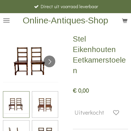
Direct uit voorraad leverbaar
Ga
direct
Online-Antiques-Shop
naar
de
Stel
hoofdinhoud
Eikenhouten
Eetkamerstoele
n
€ 0,00
Uitverkocht