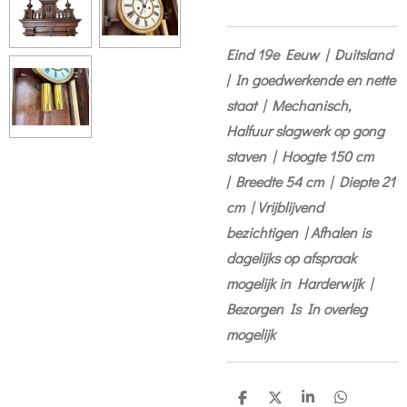
Eind 19e Eeuw | Duitsland
| In goedwerkende en nette
staat | Mechanisch,
Halfuur slagwerk op gong
staven |
Hoogte 150 cm
|
Breedte 54 cm |
Diepte 21
cm | Vrijblijvend
bezichtigen | Afhalen is
dagelijks op afspraak
mogelijk in Harderwijk |
Bezorgen Is In overleg
mogelijk
D
D
S
D