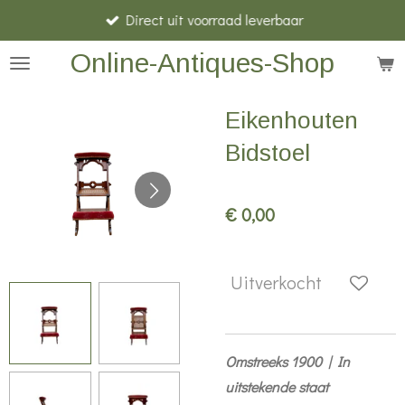
Direct uit voorraad leverbaar
Ga
direct
Online-Antiques-Shop
naar
de
Eikenhouten
hoofdinhoud
Bidstoel
€ 0,00
Uitverkocht
Omstreeks 1900 | In
uitstekende staat