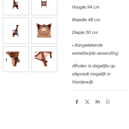
Hoogte 94 cm
Breedte 48 cm
Diepte 50 cm
• Aangetekende
wereldwijde verzending
Afhalen is dagelijks op
afspraak mogelijk in
Harderwijk
D
D
S
D
e
e
h
e
l
e
a
l
e
l
r
e
n
e
n