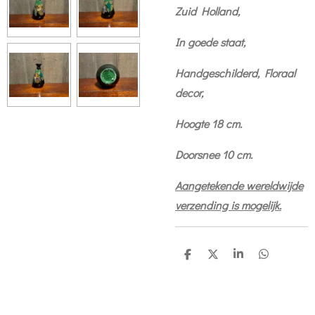
Zuid Holland,
In goede staat,
Handgeschilderd, Floraal
decor,
Hoogte 18 cm.
Doorsnee 10 cm.
Aangetekende wereldwijde
verzending is mogelijk.
D
D
S
D
e
e
h
e
l
e
a
l
e
l
r
e
n
e
n