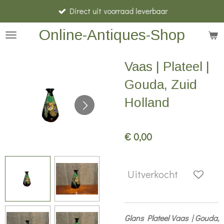
Direct uit voorraad leverbaar
Ga
direct
Online-Antiques-Shop
naar
de
Vaas | Plateel |
hoofdinhoud
Gouda, Zuid
Holland
€ 0,00
Uitverkocht
Glans Plateel Vaas | Gouda,