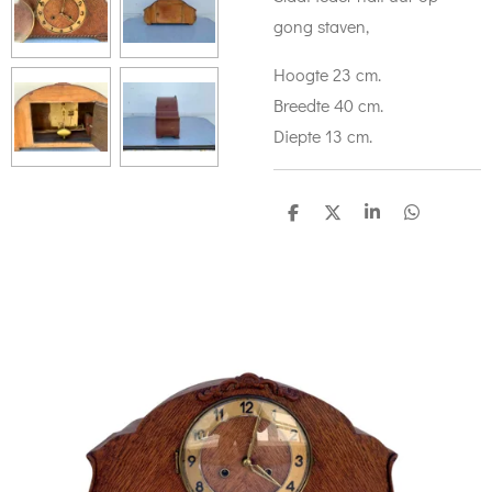
gong staven,
Hoogte 23 cm.
Breedte 40 cm.
Diepte 13 cm.
D
D
S
D
e
e
h
e
l
e
a
l
e
l
r
e
n
e
n