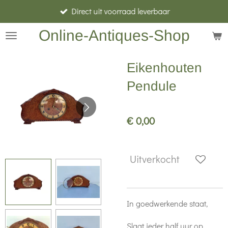
Direct uit voorraad leverbaar
Ga
direct
Online-Antiques-Shop
naar
de
Eikenhouten
hoofdinhoud
Pendule
€ 0,00
Uitverkocht
In goedwerkende staat,
Slaat ieder half uur op