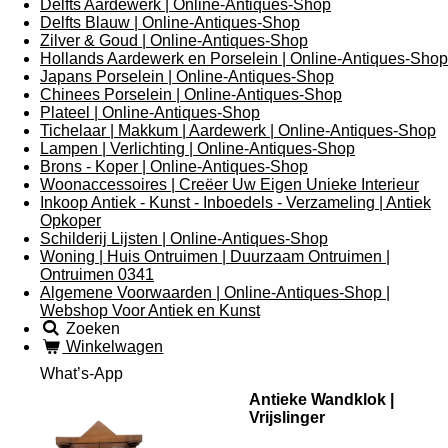
Delfts Aardewerk | Online-Antiques-Shop
Delfts Blauw | Online-Antiques-Shop
Zilver & Goud | Online-Antiques-Shop
Hollands Aardewerk en Porselein | Online-Antiques-Shop
Japans Porselein | Online-Antiques-Shop
Chinees Porselein | Online-Antiques-Shop
Plateel | Online-Antiques-Shop
Tichelaar | Makkum | Aardewerk | Online-Antiques-Shop
Lampen | Verlichting | Online-Antiques-Shop
Brons - Koper | Online-Antiques-Shop
Woonaccessoires | Creëer Uw Eigen Unieke Interieur
Inkoop Antiek - Kunst - Inboedels - Verzameling | Antiek
Opkoper
Schilderij Lijsten | Online-Antiques-Shop
Woning | Huis Ontruimen | Duurzaam Ontruimen |
Ontruimen 0341
Algemene Voorwaarden | Online-Antiques-Shop |
Webshop Voor Antiek en Kunst
Zoeken
Winkelwagen
What’s-App
Antieke Wandklok |
Vrijslinger