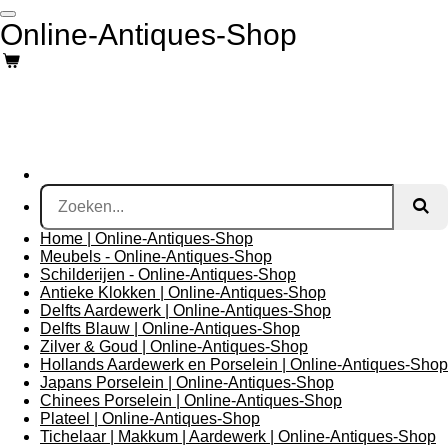
Ga
Online-Antiques-Shop
direct
naar
de
hoofdinhoud
Home | Online-Antiques-Shop
Meubels - Online-Antiques-Shop
Schilderijen - Online-Antiques-Shop
Antieke Klokken | Online-Antiques-Shop
Delfts Aardewerk | Online-Antiques-Shop
Delfts Blauw | Online-Antiques-Shop
Zilver & Goud | Online-Antiques-Shop
Hollands Aardewerk en Porselein | Online-Antiques-Shop
Japans Porselein | Online-Antiques-Shop
Chinees Porselein | Online-Antiques-Shop
Plateel | Online-Antiques-Shop
Tichelaar | Makkum | Aardewerk | Online-Antiques-Shop