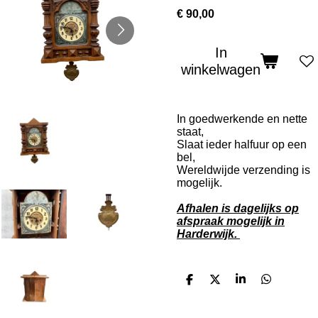
€ 90,00
In
winkelwagen
In goedwerkende en nette
staat,
Slaat ieder halfuur op een
bel,
Wereldwijde verzending is
mogelijk.
Afhalen is dagelijks op
afspraak mogelijk in
Harderwijk.
D
D
S
D
e
e
h
e
l
e
a
l
e
l
r
e