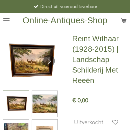
Direct uit voorraad leverbaar
Ga
direct
Online-Antiques-Shop
naar
de
Reint Withaar
hoofdinhoud
(1928-2015) |
Landschap
Schilderij Met
Reeën
€ 0,00
Uitverkocht