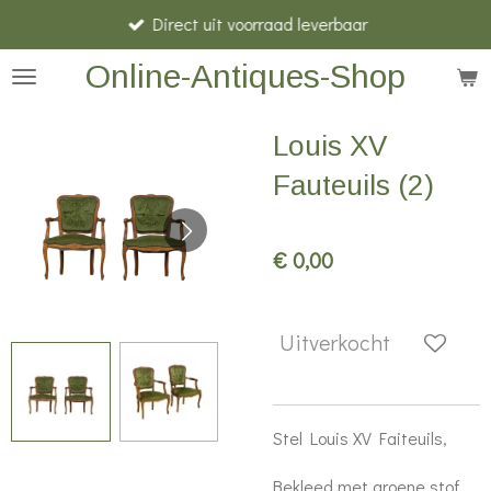
Direct uit voorraad leverbaar
Ga
direct
Online-Antiques-Shop
naar
de
Louis XV
hoofdinhoud
Fauteuils (2)
€ 0,00
Uitverkocht
Stel Louis XV Faiteuils,
Bekleed met groene stof,