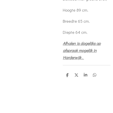
Hoogte 89 cm.
Breedte 65 cm.
Diepte 64 cm.
Afhalen is dagelijks op
afspraak mogelijk in
Harderwijk .
D
D
S
D
e
e
h
e
l
e
a
l
e
l
r
e
n
e
n