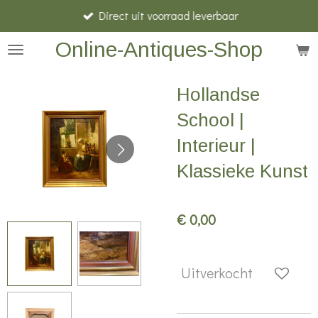
Direct uit voorraad leverbaar
Ga
direct
Online-Antiques-Shop
naar
de
Hollandse
hoofdinhoud
School |
Interieur |
Klassieke Kunst
€ 0,00
Uitverkocht