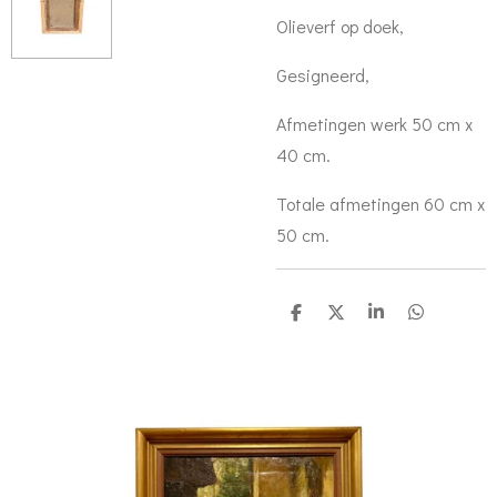
Olieverf op doek,
Gesigneerd,
Afmetingen werk 50 cm x
40 cm.
Totale afmetingen 60 cm x
50 cm.
D
D
S
D
e
e
h
e
l
e
a
l
e
l
r
e
n
e
n