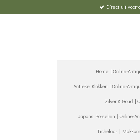
Direct uit voor
Ga
direct
naar
de
hoofdinhoud
Home | Online-Antiq
Antieke Klokken | Online-Anti
Zilver & Goud | 
Japans Porselein | Online-A
Tichelaar | Makkum