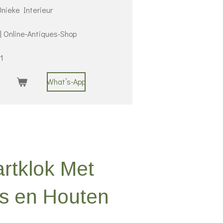
nieke Interieur
 | Online-Antiques-Shop
1
What’s-App
artklok Met
ns en Houten