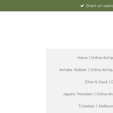
Direct uit voor
Ga
direct
naar
de
hoofdinhoud
Home | Online-Antiq
Antieke Klokken | Online-Anti
Zilver & Goud | 
Japans Porselein | Online-A
Tichelaar | Makkum