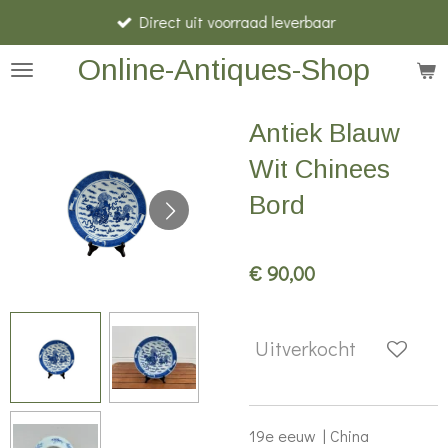
Direct uit voorraad leverbaar
Ga
direct
Online-Antiques-Shop
naar
de
Antiek Blauw
hoofdinhoud
Wit Chinees
Bord
€ 90,00
Uitverkocht
19e eeuw | China