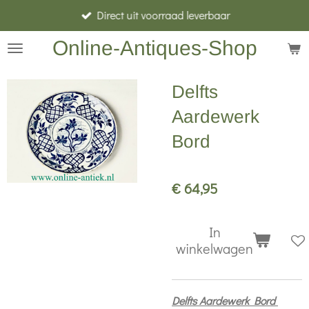
Direct uit voorraad leverbaar
Ga
direct
Online-Antiques-Shop
naar
de
Delfts
hoofdinhoud
Aardewerk
Bord
€ 64,95
In
winkelwagen
Delfts Aardewerk Bord