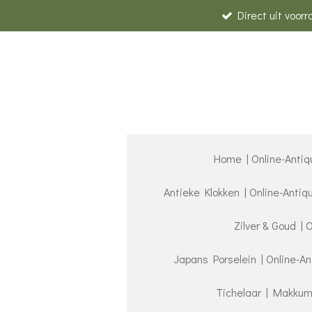
Direct uit voor
Ga
direct
naar
de
hoofdinhoud
Home | Online-Antiq
Antieke Klokken | Online-Anti
Zilver & Goud | 
Japans Porselein | Online-A
Tichelaar | Makkum