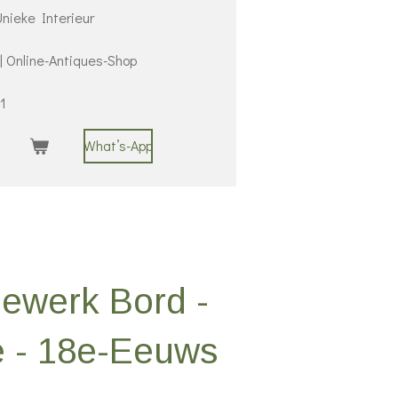
nieke Interieur
 | Online-Antiques-Shop
1
What’s-App
dewerk Bord -
e - 18e-Eeuws