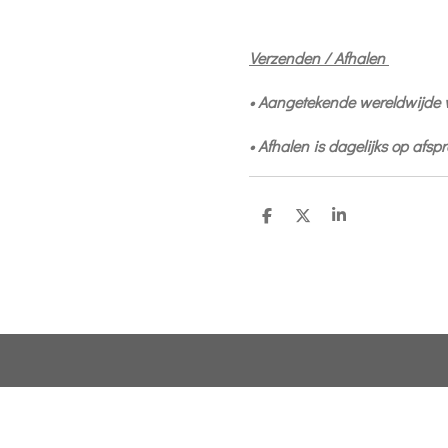
Verzenden / Afhalen
• Aangetekende wereldwijde
• Afhalen is dagelijks op afs
D
D
S
e
e
h
l
e
a
e
l
r
n
e