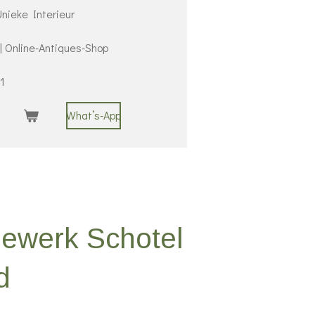
nieke Interieur
 | Online-Antiques-Shop
1
What’s-App
dewerk Schotel
d