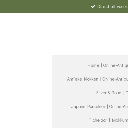
Direct uit voor
Ga
direct
naar
de
hoofdinhoud
Home | Online-Antiq
Antieke Klokken | Online-Anti
Zilver & Goud | 
Japans Porselein | Online-A
Tichelaar | Makkum