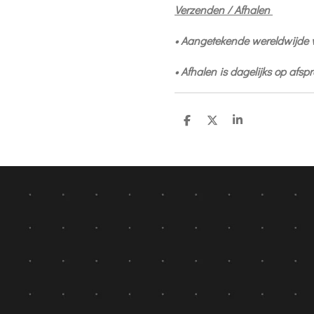
Verzenden / Afhalen
• Aangetekende wereldwijde
• Afhalen is dagelijks op afs
D
D
S
e
e
h
l
e
a
e
l
r
n
e