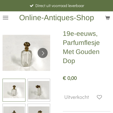
Direct uit voorraad leverbaar
Ga
direct
Online-Antiques-Shop
naar
de
19e-eeuws,
hoofdinhoud
Parfumflesje
Met Gouden
Dop
€ 0,00
Uitverkocht