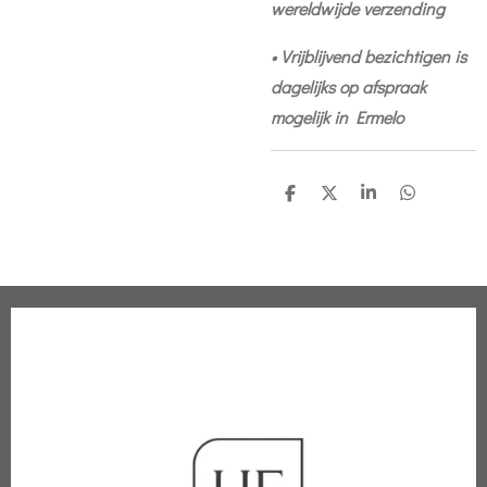
wereldwijde verzending
• Vrijblijvend bezichtigen is
dagelijks op afspraak
mogelijk in Ermelo
D
D
S
D
e
e
h
e
l
e
a
l
e
l
r
e
n
e
n