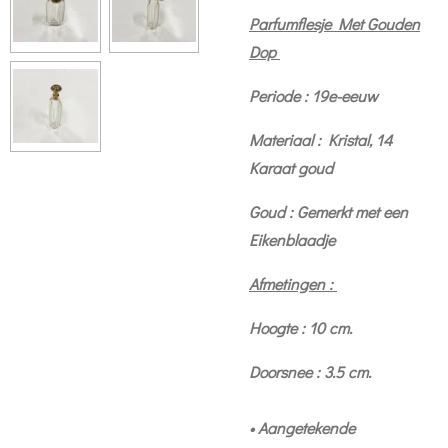
Parfumflesje Met Gouden
Dop
Periode : 19e-eeuw
Materiaal : Kristal, 14
Karaat goud
Goud : Gemerkt met een
Eikenblaadje
Afmetingen :
Hoogte : 10 cm.
Doorsnee : 3.5 cm.
• Aangetekende