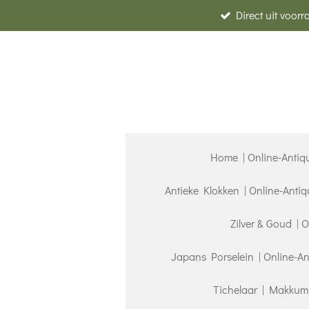
Direct uit voor
Ga
direct
naar
de
hoofdinhoud
Home | Online-Antiq
Antieke Klokken | Online-Anti
Zilver & Goud | 
Japans Porselein | Online-A
Tichelaar | Makkum 