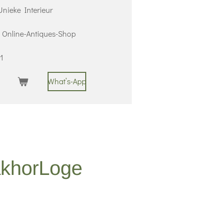
nieke Interieur
 | Online-Antiques-Shop
1
What’s-App
akhorLoge