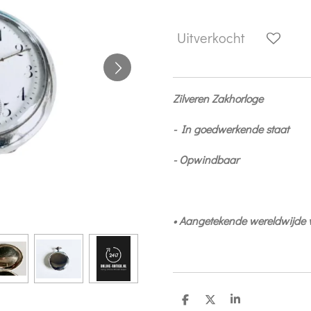
Uitverkocht
Zilveren Zakhorloge
- In goedwerkende staat
- Opwindbaar
• Aangetekende wereldwijde
D
D
S