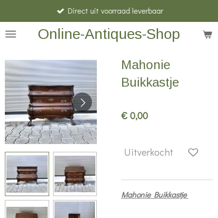
Direct uit voorraad leverbaar
Ga
direct
Online-Antiques-Shop
naar
de
Mahonie
hoofdinhoud
Buikkastje
€ 0,00
Uitverkocht
Mahonie Buikkastje