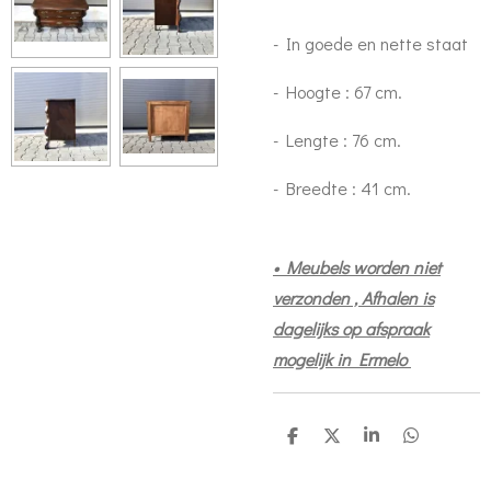
- In goede en nette staat
- Hoogte : 67 cm.
- Lengte : 76 cm.
- Breedte : 41 cm.
• Meubels worden niet
verzonden , Afhalen is
dagelijks op afspraak
mogelijk in Ermelo
D
D
S
D
e
e
h
e
l
e
a
l