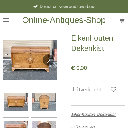
Direct uit voorraad leverbaar
Ga
direct
Online-Antiques-Shop
naar
de
Eikenhouten
hoofdinhoud
Dekenkist
€ 0,00
Uitverkocht
Eikenhouten Dekenkist
- 19e-eeuws