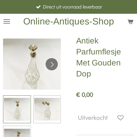
Direct uit voorraad leverbaar
Ga
direct
Online-Antiques-Shop
naar
de
Antiek
hoofdinhoud
Parfumflesje
Met Gouden
Dop
€ 0,00
Uitverkocht