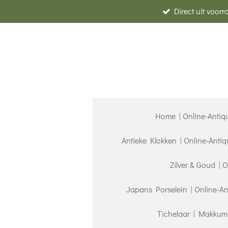
Direct uit voor
Ga
direct
naar
de
hoofdinhoud
Home | Online-Antiq
Antieke Klokken | Online-Anti
Zilver & Goud | 
Japans Porselein | Online-A
Tichelaar | Makkum 