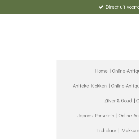
Direct uit voor
Ga
direct
naar
de
hoofdinhoud
Home | Online-Antiq
Antieke Klokken | Online-Anti
Zilver & Goud | 
Japans Porselein | Online-A
Tichelaar | Makkum