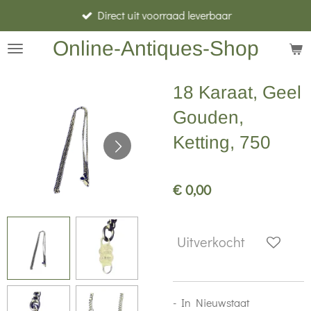
Direct uit voorraad leverbaar
Ga
direct
Online-Antiques-Shop
naar
de
18 Karaat, Geel
hoofdinhoud
Gouden,
Ketting, 750
€ 0,00
Uitverkocht
- In Nieuwstaat