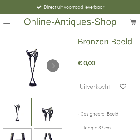
Direct uit voorraad leverbaar
Ga
direct
Online-Antiques-Shop
naar
de
Bronzen Beeld
hoofdinhoud
€ 0,00
Uitverkocht
- Gesigneerd Beeld
- Hoogte 37 cm