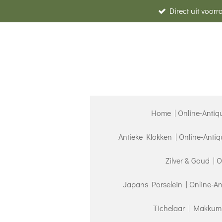
Direct uit voor
Ga
direct
naar
de
hoofdinhoud
Home | Online-Antiq
Antieke Klokken | Online-Anti
Zilver & Goud | 
Japans Porselein | Online-A
Tichelaar | Makkum 