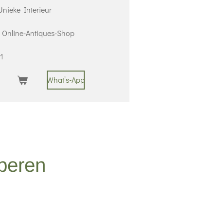
nieke Interieur
 | Online-Antiques-Shop
1
What’s-App
operen