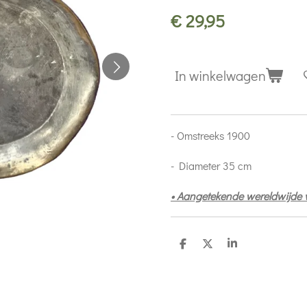
€ 29,95
In winkelwagen
- Omstreeks 1900
- Diameter 35 cm
• Aangetekende wereldwijde
D
D
S
e
e
h
l
e
a
e
l
r
n
e