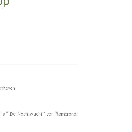
op
oonhoven
l is “ De Nachtwacht “ van Rembrandt