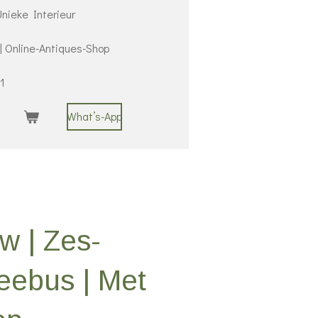
nieke Interieur
 | Online-Antiques-Shop
1
What’s-App
w | Zes-
eebus | Met