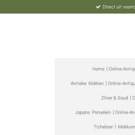
Direct uit voor
Ga
direct
naar
de
hoofdinhoud
Home | Online-Antiq
Antieke Klokken | Online-Anti
Zilver & Goud | 
Japans Porselein | Online-A
Tichelaar | Makkum