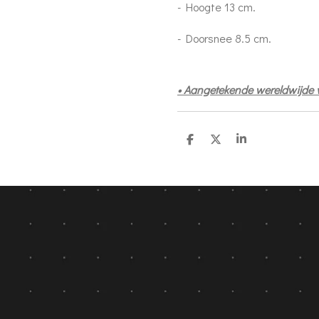
- Hoogte 13 cm.
- Doorsnee 8.5 cm.
• Aangetekende wereldwijde
D
D
S
e
e
h
l
e
a
e
l
r
n
e