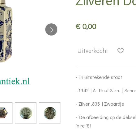
Zilveren D
€ 0,00
Uitverkocht
- In uitstekende staat
- 1942 | A. Pluut & zn. | Sch
- Zilver .835 | Zwaardje
- De afbeelding op de dekse
in reliëf