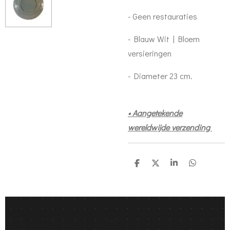
- Geen restauraties
- Blauw Wit | Bloem
versieringen
- Diameter 23 cm.
• Aangetekende
wereldwijde verzending
D
D
S
D
e
e
h
e
l
e
a
l
e
l
r
e
n
e
n