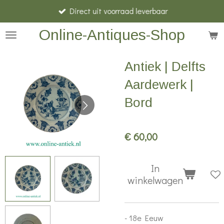
Direct uit voorraad leverbaar
Ga
direct
Online-Antiques-Shop
naar
de
Antiek | Delfts
hoofdinhoud
Aardewerk |
Bord
€ 60,00
In
winkelwagen
- 18e Eeuw