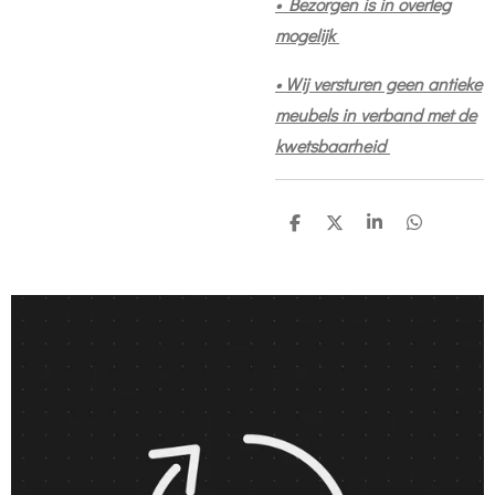
• Bezorgen is in overleg
mogelijk
• Wij versturen geen antieke
meubels in verband met de
kwetsbaarheid
D
D
S
D
e
e
h
e
l
e
a
l
e
l
r
e
n
e
n