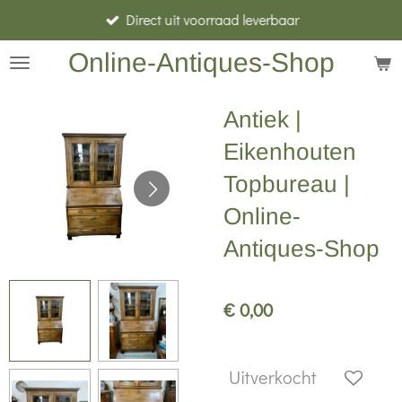
Direct uit voorraad leverbaar
Ga
direct
Online-Antiques-Shop
naar
de
Antiek |
hoofdinhoud
Eikenhouten
Topbureau |
Online-
Antiques-Shop
€ 0,00
Uitverkocht