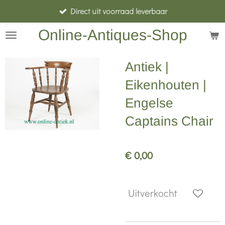
Direct uit voorraad leverbaar
Ga
direct
Online-Antiques-Shop
naar
de
Antiek |
hoofdinhoud
Eikenhouten |
Engelse
Captains Chair
€ 0,00
Uitverkocht