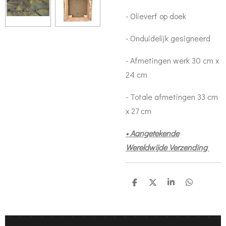
- Olieverf op doek
- Onduidelijk gesigneerd
- Afmetingen werk 30 cm x
24 cm
- Totale afmetingen 33 cm
x 27 cm
• Aangetekende
Wereldwijde Verzending
D
D
S
D
e
e
h
e
l
e
a
l
e
l
r
e
n
e
n