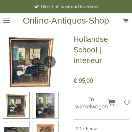
Direct uit voorraad leverbaar
Ga
direct
Online-Antiques-Shop
naar
de
Hollandse
hoofdinhoud
School |
Interieur
€ 95,00
In
winkelwagen
- 20e Eeuw