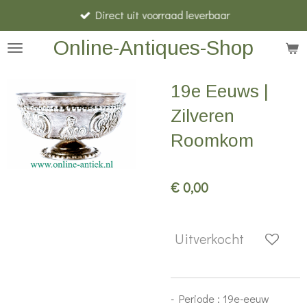
Direct uit voorraad leverbaar
Ga
direct
Online-Antiques-Shop
naar
de
19e Eeuws |
hoofdinhoud
Zilveren
Roomkom
€ 0,00
Uitverkocht
- Periode : 19e-eeuw