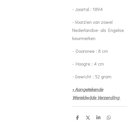
- Jaartal : 1894
- Voorzien van zowel
Nederlandse- als Engelse
keurmerken
- Doorsnee : 8 cm
- Hoogte : 4 cm
- Gewicht : 52 gram
• Aangetekende
Wereldwijde Verzending
D
D
S
D
e
e
h
e
l
e
a
l