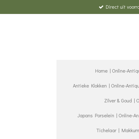
Direct uit voor
Ga
direct
naar
de
hoofdinhoud
Home | Online-Antiq
Antieke Klokken | Online-Anti
Zilver & Goud | 
Japans Porselein | Online-A
Tichelaar | Makkum