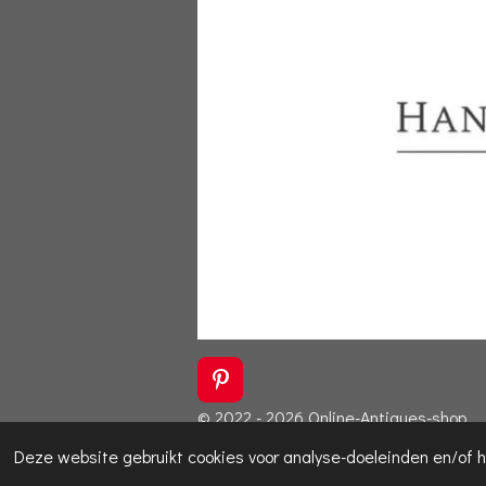
P
i
© 2022 - 2026 Online-Antiques-shop
n
t
Deze website gebruikt cookies voor analyse-doeleinden en/of h
e