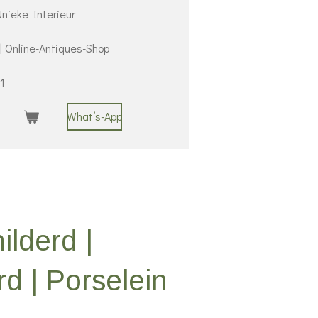
nieke Interieur
 | Online-Antiques-Shop
1
What’s-App
lderd |
d | Porselein