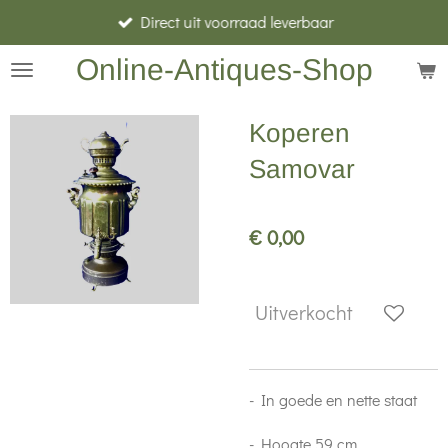
Direct uit voorraad leverbaar
Ga
direct
Online-Antiques-Shop
naar
de
Koperen
hoofdinhoud
Samovar
€ 0,00
Uitverkocht
- In goede en nette staat
- Hoogte 59 cm