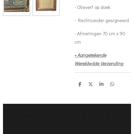
- Olieverf op doek
- Rechtsonder gesigneerd
- Afmetingen 70 cm x 90
cm
• Aangetekende
Wereldwijde Verzending
D
D
S
D
e
e
h
e
l
e
a
l
e
l
r
e
n
e
n