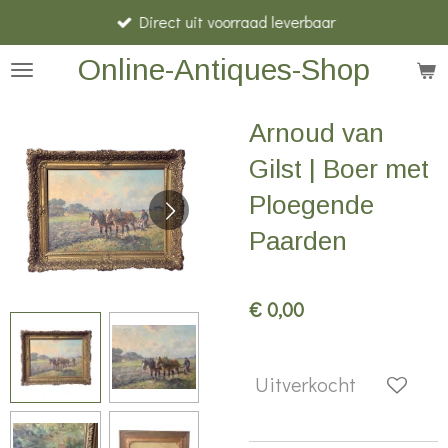
Direct uit voorraad leverbaar
Ga
direct
Online-Antiques-Shop
naar
de
Arnoud van
hoofdinhoud
Gilst | Boer met
Ploegende
Paarden
€ 0,00
Uitverkocht