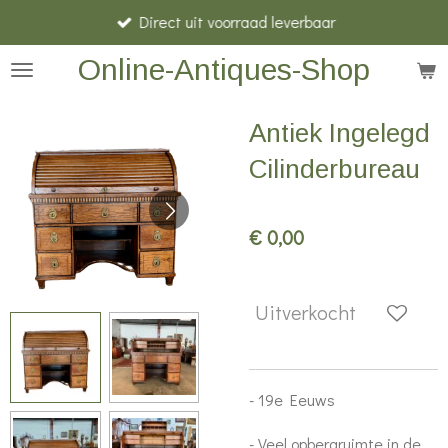
Direct uit voorraad leverbaar
Ga
direct
Online-Antiques-Shop
naar
de
Antiek Ingelegd
hoofdinhoud
Cilinderbureau
€ 0,00
Uitverkocht
- 19e Eeuws
- Veel opbergruimte in de