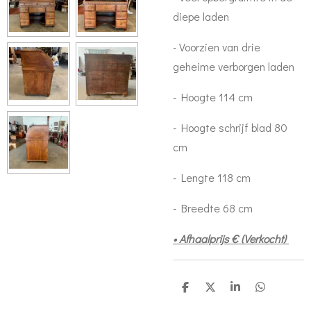
diepe laden
- Voorzien van drie
geheime verborgen laden
- Hoogte 114 cm
- Hoogte schrijf blad 80
cm
- Lengte 118 cm
- Breedte 68 cm
• Afhaalprijs € (Verkocht)
D
D
S
D
e
e
h
e