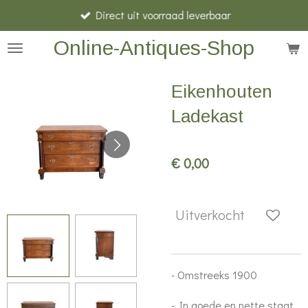
Direct uit voorraad leverbaar
Ga
direct
Online-Antiques-Shop
naar
de
Eikenhouten
hoofdinhoud
Ladekast
€ 0,00
Uitverkocht
- Omstreeks 1900
- In goede en nette staat