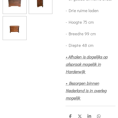
- Drie ruime laden
- Hoogte 75 cm
- Breedte 99 cm
- Diepte 48 cm
• Afhalen is dagelijks op
afspraak mogelijk in
Harderwijk
• Bezorgen binnen
Nederland is in overleg
mogelijk
D
D
S
D