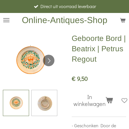
Direct uit voorraad leverbaar
Ga
direct
Online-Antiques-Shop
naar
de
Geboorte Bord |
hoofdinhoud
Beatrix | Petrus
Regout
€ 9,50
In
winkelwagen
- Geschonken Door de