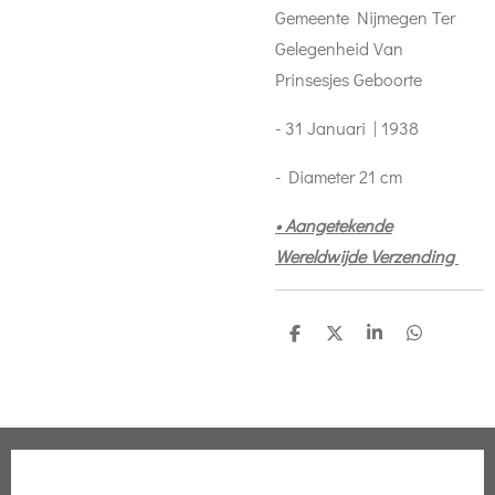
Gemeente Nijmegen Ter
Gelegenheid Van
Prinsesjes Geboorte
- 31 Januari | 1938
- Diameter 21 cm
• Aangetekende
Wereldwijde Verzending
D
D
S
D
e
e
h
e
l
e
a
l
e
l
r
e
n
e
n