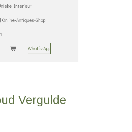
nieke Interieur
 | Online-Antiques-Shop
1
What’s-App
oud Vergulde
l