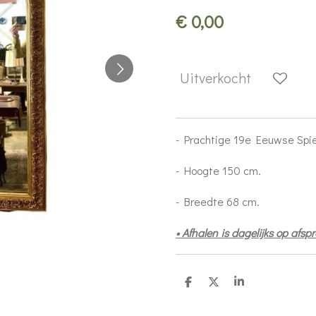
€ 0,00
Uitverkocht
- Prachtige 19e Eeuwse Spie
- Hoogte 150 cm.
- Breedte 68 cm.
• Afhalen is dagelijks op afs
D
D
S
e
e
h
l
e
a