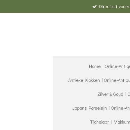
Direct uit voor
Ga
direct
naar
de
hoofdinhoud
Home | Online-Antiq
Antieke Klokken | Online-Anti
Zilver & Goud | 
Japans Porselein | Online-A
Tichelaar | Makkum