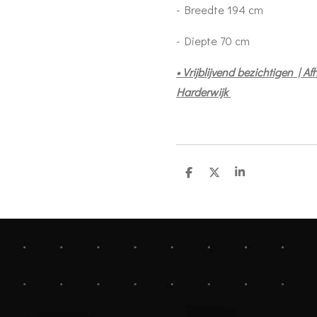
- Breedte 194 cm
- Diepte 70 cm
• Vrijblijvend bezichtigen | Af
Harderwijk
D
D
S
e
e
h
l
e
a
e
l
r
n
e