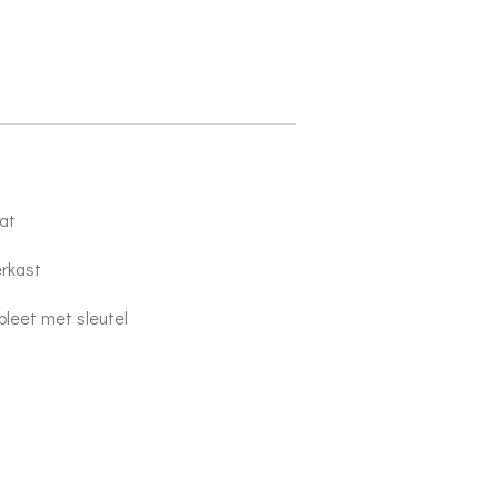
aat
erkast
pleet met sleutel