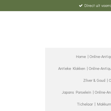
Direct uit voor
Ga
direct
naar
de
hoofdinhoud
Home | Online-Antiq
Antieke Klokken | Online-Anti
Zilver & Goud | 
Japans Porselein | Online-A
Tichelaar | Makkum