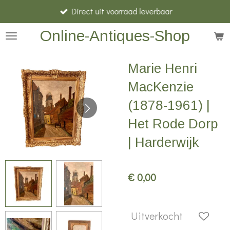
Direct uit voorraad leverbaar
Ga
direct
Online-Antiques-Shop
naar
de
Marie Henri
hoofdinhoud
MacKenzie
(1878-1961) |
Het Rode Dorp
| Harderwijk
€ 0,00
Uitverkocht