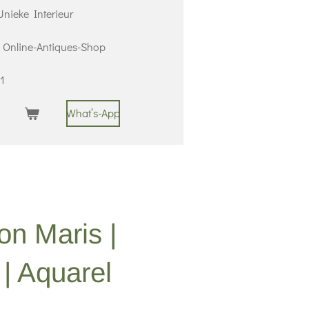
nieke Interieur
 | Online-Antiques-Shop
1
What’s-App
on Maris |
| Aquarel