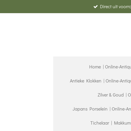
Direct uit voor
Ga
direct
naar
de
hoofdinhoud
Home | Online-Antiq
Antieke Klokken | Online-Anti
Zilver & Goud | 
Japans Porselein | Online-A
Tichelaar | Makkum 